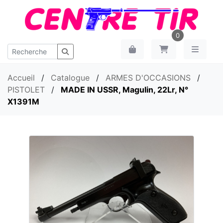
0
Accueil
/
Catalogue
/
ARMES D'OCCASIONS
/
PISTOLET
/
MADE IN USSR, Magulin, 22Lr, N°
X1391M