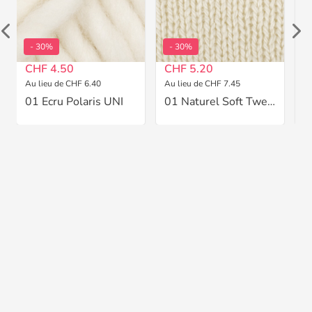
- 30%
- 30%
CHF 4.50
CHF 5.20
C
Au lieu de CHF 6.40
Au lieu de CHF 7.45
Au
01 Ecru Polaris UNI
01 Naturel Soft Tweed Uni