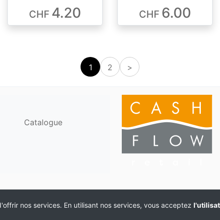
4.20
6.00
CHF
CHF
1
2
>
Catalogue
offrir nos services. En utilisant nos services, vous acceptez
l'utilis