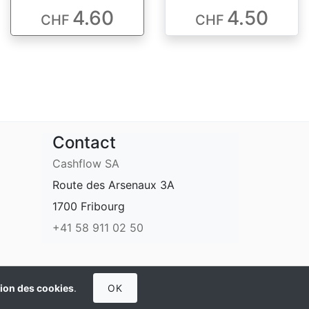
4.60
4.50
CHF
CHF
Contact
Cashflow SA
Route des Arsenaux 3A
1700 Fribourg
+41 58 911 02 50
Protection des données
Conditions générales
ation des cookies
.
OK