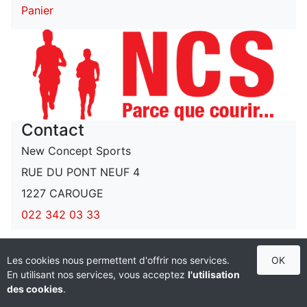
Panier
Contact
New Concept Sports
RUE DU PONT NEUF 4
1227 CAROUGE
022 342 03 33
Les cookies nous permettent d'offrir nos services.
OK
Propulsé par
Cashflow SA
En utilisant nos services, vous acceptez
l'utilisation
des cookies
.
Protection des données
Conditions générales