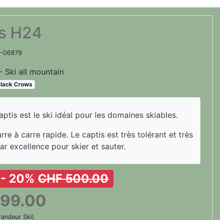
s H24
1-06879
- Ski all mountain
lack Crows
captis est le ski idéal pour les domaines skiables.
e à carre rapide. Le captis est très tolérant et très
par excellence pour skier et sauter.
t - 20%
CHF 500.00
99.00
randeur Ski)