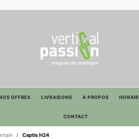
NOS OFFRES
LIVRAISONS
A PROPOS
HORAIR
CONTACT
untain
/
Captis H24