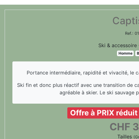
Capti
Ref.:
0
Ski & accessoire 
Homme
B
Portance intermédiaire, rapidité et vivacité, le 
Ski fin et donc plus réactif avec une transition de carr
agréable à skier. Le ski sauvage 
Offre à PRIX rédui
CHF
3
Tailles
(G