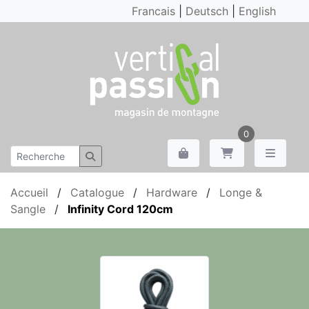
Francais
|
Deutsch
|
English
0
Accueil
/
Catalogue
/
Hardware
/
Longe &
Sangle
/
Infinity Cord 120cm