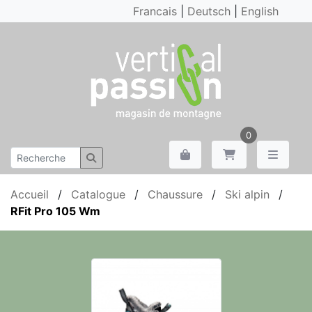
Francais
|
Deutsch
|
English
0
Accueil
/
Catalogue
/
Chaussure
/
Ski alpin
/
RFit Pro 105 Wm