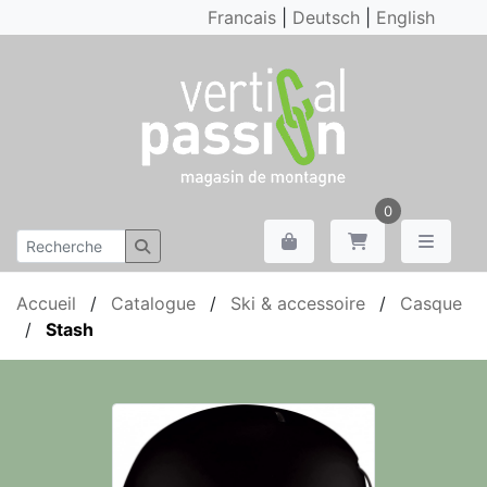
Francais
|
Deutsch
|
English
0
Accueil
/
Catalogue
/
Ski & accessoire
/
Casque
/
Stash