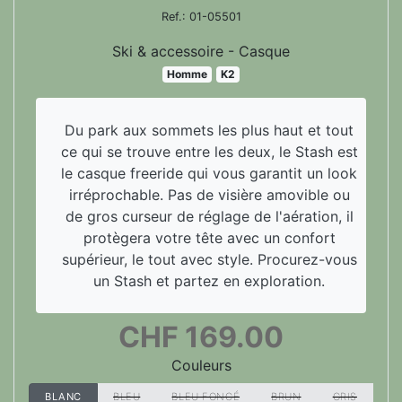
Ref.:
01-05501
Ski & accessoire - Casque
Homme
K2
Du park aux sommets les plus haut et tout
ce qui se trouve entre les deux, le Stash est
le casque freeride qui vous garantit un look
irréprochable. Pas de visière amovible ou
de gros curseur de réglage de l'aération, il
protègera votre tête avec un confort
supérieur, le tout avec style. Procurez-vous
un Stash et partez en exploration.
CHF
169.00
Couleurs
BLANC
BLEU
BLEU FONCÉ
BRUN
GRIS