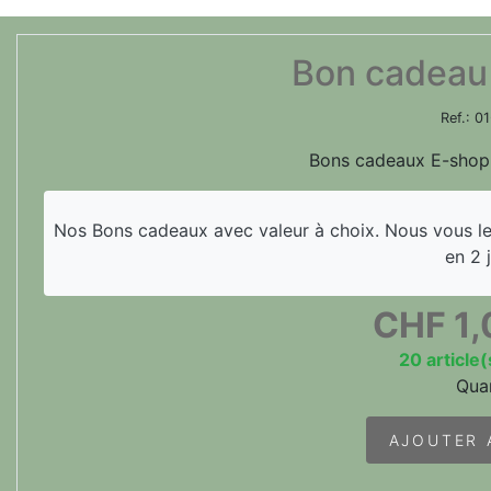
Bon cadeau
Ref.:
0
Bons cadeaux E-shop
Nos Bons cadeaux avec valeur à choix. Nous vous les
en 2 j
CHF
1
20 article(
Quan
AJOUTER 