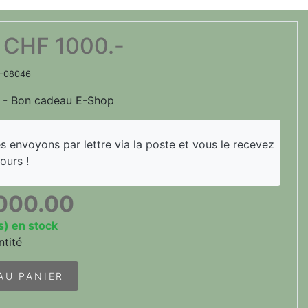
 CHF 1000.-
1-08046
 - Bon cadeau E-Shop
 envoyons par lettre via la poste et vous le recevez
ours !
,000.00
s) en stock
tité
AU PANIER