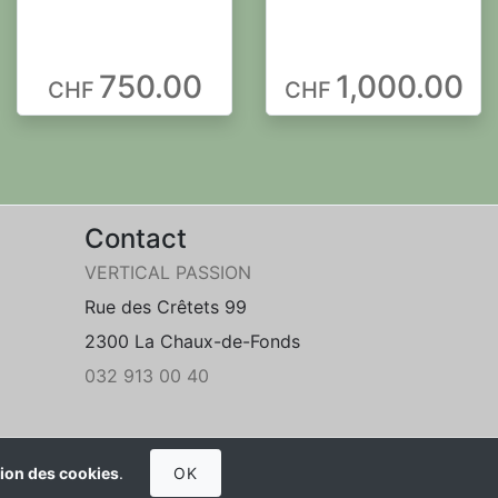
750.00
1,000.00
CHF
CHF
Contact
VERTICAL PASSION
Rue des Crêtets 99
2300 La Chaux-de-Fonds
032 913 00 40
Protection des données
Conditions générales
ation des cookies
.
OK